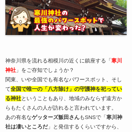
神奈川県を流れる相模川の近くに鎮座する「
寒川
神社
」をご存知でしょうか？
関東、いや全国でも有名なパワースポット、そし
て
全国で唯一の「八方除け」の守護神を祀ってい
る神社
ということもあり、地域のみならず遠方か
らもたくさんの人が訪れると言われています。
あの有名な
ゲッターズ飯田さん
もSNSで「
寒川神
社は凄いところだ
」と発信するくらいですから、