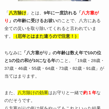
「
八方除け
」とは、
9年に一度訪れる「
八方塞が
り
」の年齢に受けるお祓い
のことで、八方にある
全ての災いを取り除いてくれると言われていま
す。
（厄年とはまた違うので注意！）
ちなみに
「八方塞がり」の年齢は数え年で10の位
と1の位の和が10になる年
のこと。「19歳・28歳・
37歳・46歳・55歳・64歳・73歳・82歳・91歳」が
当てはまります。
また、
八方除けの効果
はお守りと一緒で
約１年
な
のだそうです。
八方塞がりの年は何をやってもこれといった結果