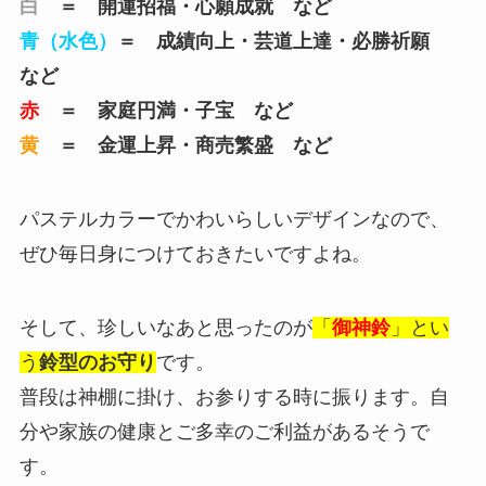
白
＝ 開運招福・心願成就 など
青（水色）
＝ 成績向上・芸道上達・必勝祈願
など
赤
＝ 家庭円満・子宝 など
黄
＝ 金運上昇・商売繁盛 など
パステルカラーでかわいらしいデザインなので、
ぜひ毎日身につけておきたいですよね。
そして、珍しいなあと思ったのが
「
御神鈴
」とい
う
鈴型のお守り
です。
普段は神棚に掛け、お参りする時に振ります。自
分や家族の健康とご多幸のご利益があるそうで
す。