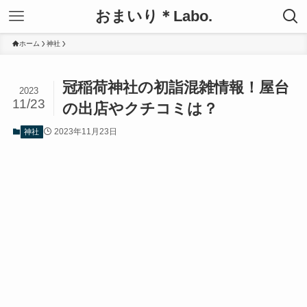
おまいり＊Labo.
ホーム
神社
冠稲荷神社の初詣混雑情報！屋台
2023
11/23
の出店やクチコミは？
2023年11月23日
神社